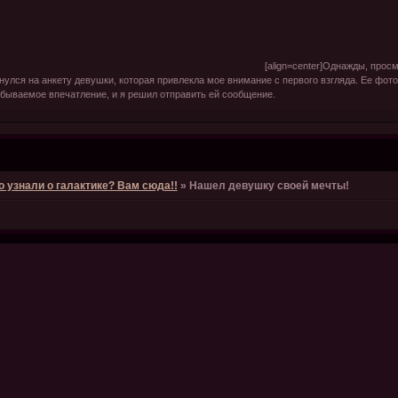
lign=center]Однажды, просматривая свой люби
нулся на анкету девушки, которая привлекла мое внимание с первого взгляда. Ее фот
бываемое впечатление, и я решил отправить ей сообщение.
о узнали о галактике? Вам сюда!!
»
Нашел девушку своей мечты!