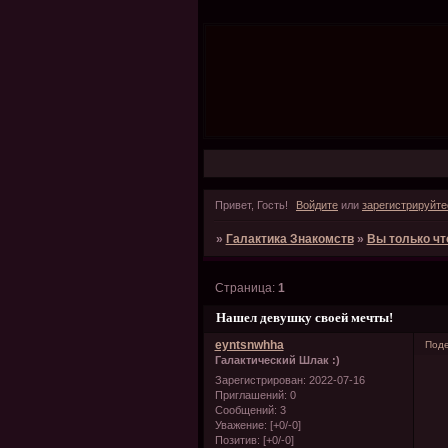
Привет, Гость!
Войдите
или
зарегистрируйте
»
Галактика Знакомств
»
Вы только чт
Страница:
1
Нашел девушку своей мечты!
eyntsnwhha
Поде
Галактический Шлак :)
Зарегистрирован
: 2022-07-16
Приглашений:
0
Сообщений:
3
Уважение:
[+0/-0]
Позитив:
[+0/-0]