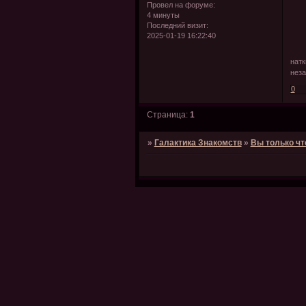
Провел на форуме:
4 минуты
Последний визит:
2025-01-19 16:22:40
[a
натк
неза
0
Страница:
1
»
Галактика Знакомств
»
Вы только чт